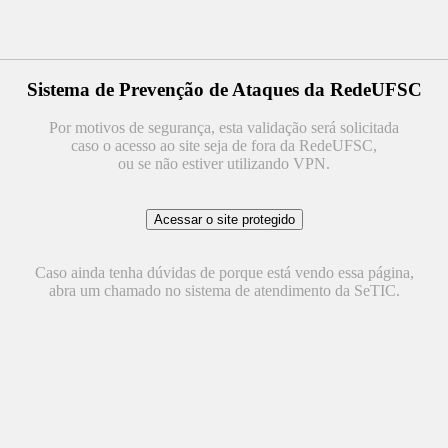
Sistema de Prevenção de Ataques da RedeUFSC
Por motivos de segurança, esta validação será solicitada
caso o acesso ao site seja de fora da RedeUFSC,
ou se não estiver utilizando VPN.
Caso ainda tenha dúvidas de porque está vendo essa página,
abra um chamado no sistema de atendimento da SeTIC.