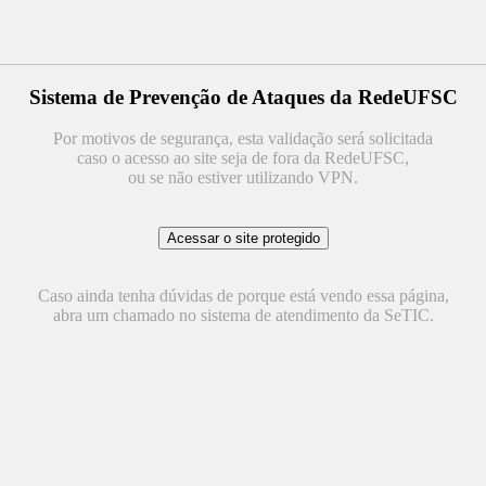
Sistema de Prevenção de Ataques da RedeUFSC
Por motivos de segurança, esta validação será solicitada
caso o acesso ao site seja de fora da RedeUFSC,
ou se não estiver utilizando VPN.
Caso ainda tenha dúvidas de porque está vendo essa página,
abra um chamado no sistema de atendimento da SeTIC.