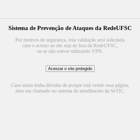
Sistema de Prevenção de Ataques da RedeUFSC
Por motivos de segurança, esta validação será solicitada
caso o acesso ao site seja de fora da RedeUFSC,
ou se não estiver utilizando VPN.
Caso ainda tenha dúvidas de porque está vendo essa página,
abra um chamado no sistema de atendimento da SeTIC.