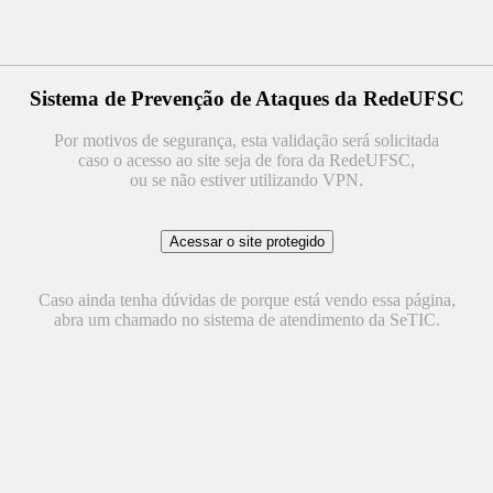
Sistema de Prevenção de Ataques da RedeUFSC
Por motivos de segurança, esta validação será solicitada
caso o acesso ao site seja de fora da RedeUFSC,
ou se não estiver utilizando VPN.
Caso ainda tenha dúvidas de porque está vendo essa página,
abra um chamado no sistema de atendimento da SeTIC.