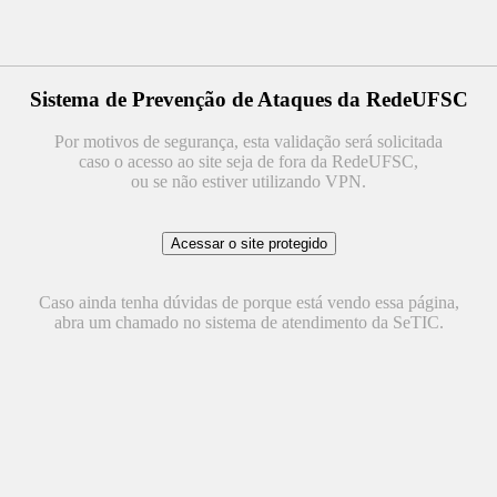
Sistema de Prevenção de Ataques da RedeUFSC
Por motivos de segurança, esta validação será solicitada
caso o acesso ao site seja de fora da RedeUFSC,
ou se não estiver utilizando VPN.
Caso ainda tenha dúvidas de porque está vendo essa página,
abra um chamado no sistema de atendimento da SeTIC.