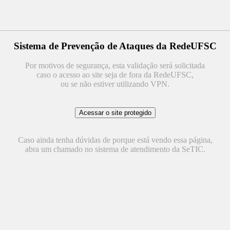
Sistema de Prevenção de Ataques da RedeUFSC
Por motivos de segurança, esta validação será solicitada
caso o acesso ao site seja de fora da RedeUFSC,
ou se não estiver utilizando VPN.
Caso ainda tenha dúvidas de porque está vendo essa página,
abra um chamado no sistema de atendimento da SeTIC.