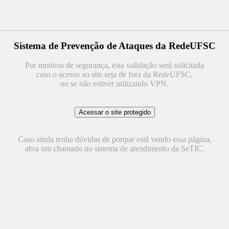
Sistema de Prevenção de Ataques da RedeUFSC
Por motivos de segurança, esta validação será solicitada
caso o acesso ao site seja de fora da RedeUFSC,
ou se não estiver utilizando VPN.
Caso ainda tenha dúvidas de porque está vendo essa página,
abra um chamado no sistema de atendimento da SeTIC.