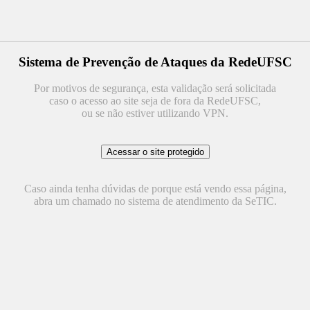
Sistema de Prevenção de Ataques da RedeUFSC
Por motivos de segurança, esta validação será solicitada
caso o acesso ao site seja de fora da RedeUFSC,
ou se não estiver utilizando VPN.
Caso ainda tenha dúvidas de porque está vendo essa página,
abra um chamado no sistema de atendimento da SeTIC.