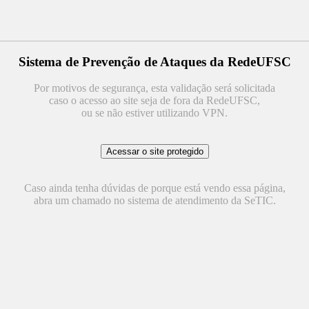
Sistema de Prevenção de Ataques da RedeUFSC
Por motivos de segurança, esta validação será solicitada
caso o acesso ao site seja de fora da RedeUFSC,
ou se não estiver utilizando VPN.
Caso ainda tenha dúvidas de porque está vendo essa página,
abra um chamado no sistema de atendimento da SeTIC.