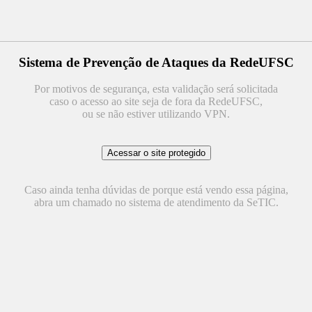
Sistema de Prevenção de Ataques da RedeUFSC
Por motivos de segurança, esta validação será solicitada
caso o acesso ao site seja de fora da RedeUFSC,
ou se não estiver utilizando VPN.
Caso ainda tenha dúvidas de porque está vendo essa página,
abra um chamado no sistema de atendimento da SeTIC.