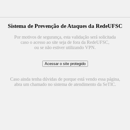
Sistema de Prevenção de Ataques da RedeUFSC
Por motivos de segurança, esta validação será solicitada
caso o acesso ao site seja de fora da RedeUFSC,
ou se não estiver utilizando VPN.
Caso ainda tenha dúvidas de porque está vendo essa página,
abra um chamado no sistema de atendimento da SeTIC.