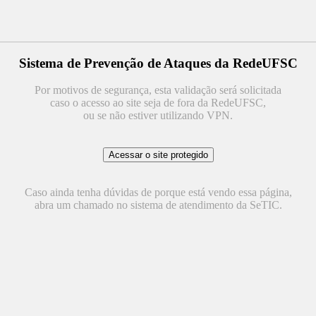
Sistema de Prevenção de Ataques da RedeUFSC
Por motivos de segurança, esta validação será solicitada
caso o acesso ao site seja de fora da RedeUFSC,
ou se não estiver utilizando VPN.
Caso ainda tenha dúvidas de porque está vendo essa página,
abra um chamado no sistema de atendimento da SeTIC.