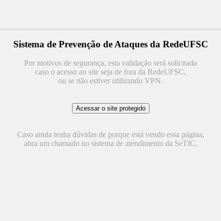
Sistema de Prevenção de Ataques da RedeUFSC
Por motivos de segurança, esta validação será solicitada
caso o acesso ao site seja de fora da RedeUFSC,
ou se não estiver utilizando VPN.
Caso ainda tenha dúvidas de porque está vendo essa página,
abra um chamado no sistema de atendimento da SeTIC.