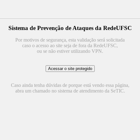
Sistema de Prevenção de Ataques da RedeUFSC
Por motivos de segurança, esta validação será solicitada
caso o acesso ao site seja de fora da RedeUFSC,
ou se não estiver utilizando VPN.
Caso ainda tenha dúvidas de porque está vendo essa página,
abra um chamado no sistema de atendimento da SeTIC.