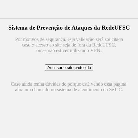
Sistema de Prevenção de Ataques da RedeUFSC
Por motivos de segurança, esta validação será solicitada
caso o acesso ao site seja de fora da RedeUFSC,
ou se não estiver utilizando VPN.
Caso ainda tenha dúvidas de porque está vendo essa página,
abra um chamado no sistema de atendimento da SeTIC.