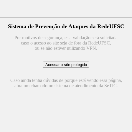
Sistema de Prevenção de Ataques da RedeUFSC
Por motivos de segurança, esta validação será solicitada
caso o acesso ao site seja de fora da RedeUFSC,
ou se não estiver utilizando VPN.
Caso ainda tenha dúvidas de porque está vendo essa página,
abra um chamado no sistema de atendimento da SeTIC.