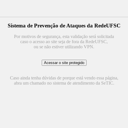
Sistema de Prevenção de Ataques da RedeUFSC
Por motivos de segurança, esta validação será solicitada
caso o acesso ao site seja de fora da RedeUFSC,
ou se não estiver utilizando VPN.
Caso ainda tenha dúvidas de porque está vendo essa página,
abra um chamado no sistema de atendimento da SeTIC.