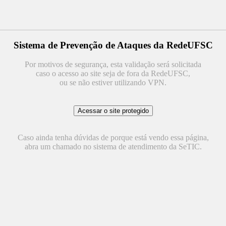
Sistema de Prevenção de Ataques da RedeUFSC
Por motivos de segurança, esta validação será solicitada
caso o acesso ao site seja de fora da RedeUFSC,
ou se não estiver utilizando VPN.
Caso ainda tenha dúvidas de porque está vendo essa página,
abra um chamado no sistema de atendimento da SeTIC.