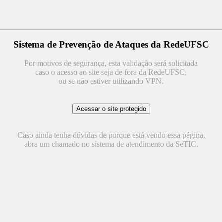
Sistema de Prevenção de Ataques da RedeUFSC
Por motivos de segurança, esta validação será solicitada
caso o acesso ao site seja de fora da RedeUFSC,
ou se não estiver utilizando VPN.
Caso ainda tenha dúvidas de porque está vendo essa página,
abra um chamado no sistema de atendimento da SeTIC.