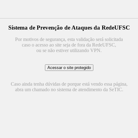
Sistema de Prevenção de Ataques da RedeUFSC
Por motivos de segurança, esta validação será solicitada
caso o acesso ao site seja de fora da RedeUFSC,
ou se não estiver utilizando VPN.
Caso ainda tenha dúvidas de porque está vendo essa página,
abra um chamado no sistema de atendimento da SeTIC.