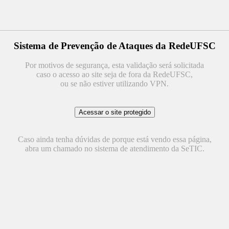
Sistema de Prevenção de Ataques da RedeUFSC
Por motivos de segurança, esta validação será solicitada
caso o acesso ao site seja de fora da RedeUFSC,
ou se não estiver utilizando VPN.
Caso ainda tenha dúvidas de porque está vendo essa página,
abra um chamado no sistema de atendimento da SeTIC.