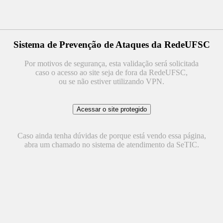
Sistema de Prevenção de Ataques da RedeUFSC
Por motivos de segurança, esta validação será solicitada
caso o acesso ao site seja de fora da RedeUFSC,
ou se não estiver utilizando VPN.
Caso ainda tenha dúvidas de porque está vendo essa página,
abra um chamado no sistema de atendimento da SeTIC.