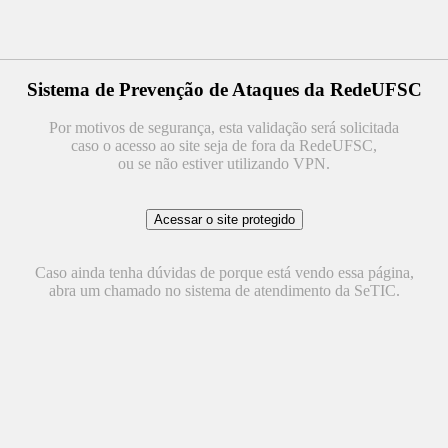
Sistema de Prevenção de Ataques da RedeUFSC
Por motivos de segurança, esta validação será solicitada
caso o acesso ao site seja de fora da RedeUFSC,
ou se não estiver utilizando VPN.
Caso ainda tenha dúvidas de porque está vendo essa página,
abra um chamado no sistema de atendimento da SeTIC.