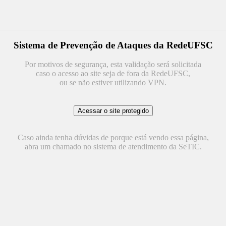
Sistema de Prevenção de Ataques da RedeUFSC
Por motivos de segurança, esta validação será solicitada
caso o acesso ao site seja de fora da RedeUFSC,
ou se não estiver utilizando VPN.
Caso ainda tenha dúvidas de porque está vendo essa página,
abra um chamado no sistema de atendimento da SeTIC.