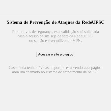
Sistema de Prevenção de Ataques da RedeUFSC
Por motivos de segurança, esta validação será solicitada
caso o acesso ao site seja de fora da RedeUFSC,
ou se não estiver utilizando VPN.
Caso ainda tenha dúvidas de porque está vendo essa página,
abra um chamado no sistema de atendimento da SeTIC.