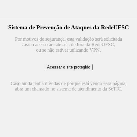
Sistema de Prevenção de Ataques da RedeUFSC
Por motivos de segurança, esta validação será solicitada
caso o acesso ao site seja de fora da RedeUFSC,
ou se não estiver utilizando VPN.
Caso ainda tenha dúvidas de porque está vendo essa página,
abra um chamado no sistema de atendimento da SeTIC.