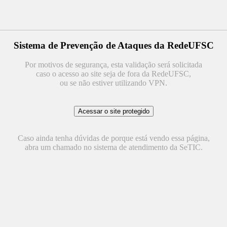
Sistema de Prevenção de Ataques da RedeUFSC
Por motivos de segurança, esta validação será solicitada
caso o acesso ao site seja de fora da RedeUFSC,
ou se não estiver utilizando VPN.
Caso ainda tenha dúvidas de porque está vendo essa página,
abra um chamado no sistema de atendimento da SeTIC.