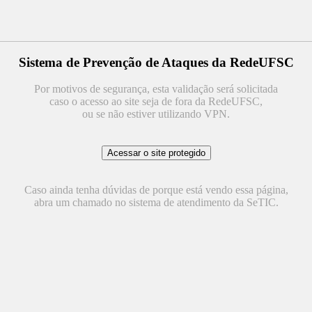
Sistema de Prevenção de Ataques da RedeUFSC
Por motivos de segurança, esta validação será solicitada
caso o acesso ao site seja de fora da RedeUFSC,
ou se não estiver utilizando VPN.
Caso ainda tenha dúvidas de porque está vendo essa página,
abra um chamado no sistema de atendimento da SeTIC.