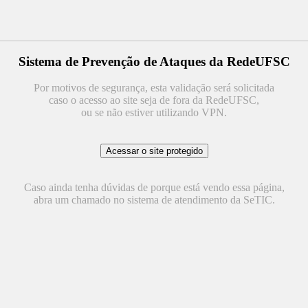
Sistema de Prevenção de Ataques da RedeUFSC
Por motivos de segurança, esta validação será solicitada
caso o acesso ao site seja de fora da RedeUFSC,
ou se não estiver utilizando VPN.
Caso ainda tenha dúvidas de porque está vendo essa página,
abra um chamado no sistema de atendimento da SeTIC.