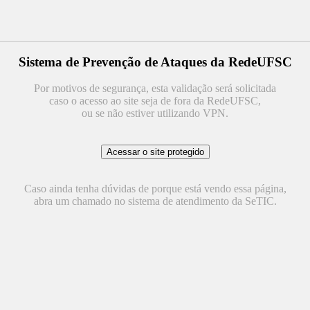
Sistema de Prevenção de Ataques da RedeUFSC
Por motivos de segurança, esta validação será solicitada
caso o acesso ao site seja de fora da RedeUFSC,
ou se não estiver utilizando VPN.
Caso ainda tenha dúvidas de porque está vendo essa página,
abra um chamado no sistema de atendimento da SeTIC.