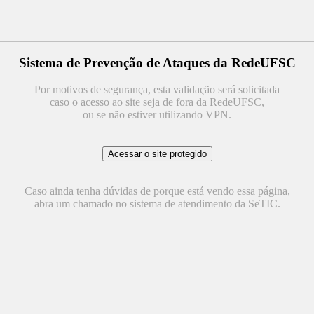
Sistema de Prevenção de Ataques da RedeUFSC
Por motivos de segurança, esta validação será solicitada
caso o acesso ao site seja de fora da RedeUFSC,
ou se não estiver utilizando VPN.
Caso ainda tenha dúvidas de porque está vendo essa página,
abra um chamado no sistema de atendimento da SeTIC.