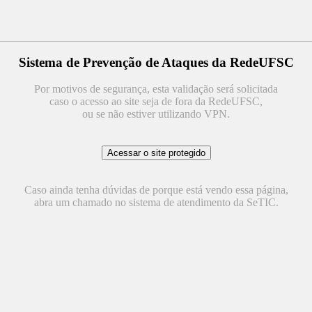
Sistema de Prevenção de Ataques da RedeUFSC
Por motivos de segurança, esta validação será solicitada
caso o acesso ao site seja de fora da RedeUFSC,
ou se não estiver utilizando VPN.
Caso ainda tenha dúvidas de porque está vendo essa página,
abra um chamado no sistema de atendimento da SeTIC.