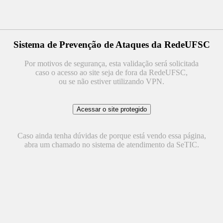
Sistema de Prevenção de Ataques da RedeUFSC
Por motivos de segurança, esta validação será solicitada
caso o acesso ao site seja de fora da RedeUFSC,
ou se não estiver utilizando VPN.
Caso ainda tenha dúvidas de porque está vendo essa página,
abra um chamado no sistema de atendimento da SeTIC.