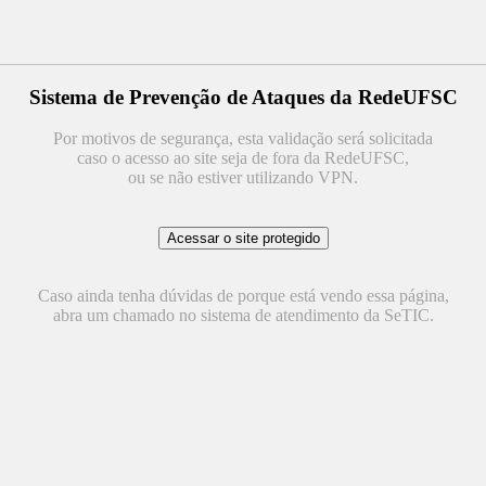
Sistema de Prevenção de Ataques da RedeUFSC
Por motivos de segurança, esta validação será solicitada
caso o acesso ao site seja de fora da RedeUFSC,
ou se não estiver utilizando VPN.
Caso ainda tenha dúvidas de porque está vendo essa página,
abra um chamado no sistema de atendimento da SeTIC.