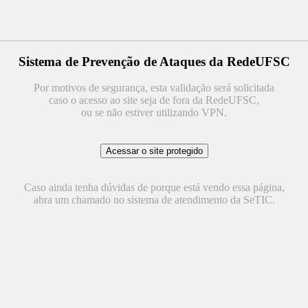
Sistema de Prevenção de Ataques da RedeUFSC
Por motivos de segurança, esta validação será solicitada
caso o acesso ao site seja de fora da RedeUFSC,
ou se não estiver utilizando VPN.
Caso ainda tenha dúvidas de porque está vendo essa página,
abra um chamado no sistema de atendimento da SeTIC.