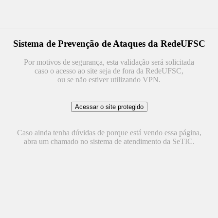
Sistema de Prevenção de Ataques da RedeUFSC
Por motivos de segurança, esta validação será solicitada
caso o acesso ao site seja de fora da RedeUFSC,
ou se não estiver utilizando VPN.
Caso ainda tenha dúvidas de porque está vendo essa página,
abra um chamado no sistema de atendimento da SeTIC.