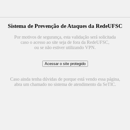
Sistema de Prevenção de Ataques da RedeUFSC
Por motivos de segurança, esta validação será solicitada
caso o acesso ao site seja de fora da RedeUFSC,
ou se não estiver utilizando VPN.
Caso ainda tenha dúvidas de porque está vendo essa página,
abra um chamado no sistema de atendimento da SeTIC.