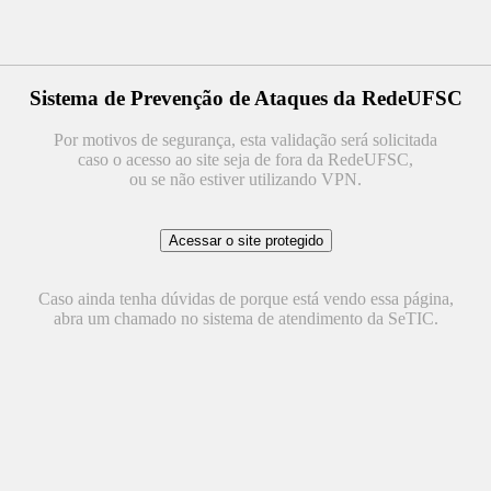
Sistema de Prevenção de Ataques da RedeUFSC
Por motivos de segurança, esta validação será solicitada
caso o acesso ao site seja de fora da RedeUFSC,
ou se não estiver utilizando VPN.
Caso ainda tenha dúvidas de porque está vendo essa página,
abra um chamado no sistema de atendimento da SeTIC.