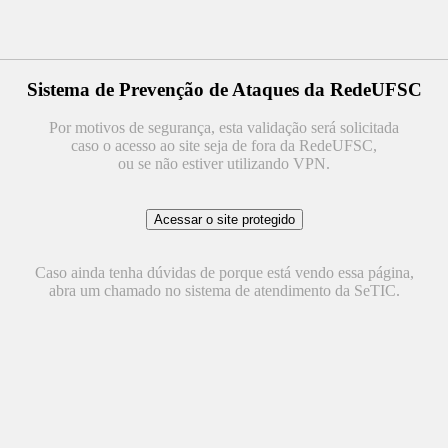
Sistema de Prevenção de Ataques da RedeUFSC
Por motivos de segurança, esta validação será solicitada
caso o acesso ao site seja de fora da RedeUFSC,
ou se não estiver utilizando VPN.
Caso ainda tenha dúvidas de porque está vendo essa página,
abra um chamado no sistema de atendimento da SeTIC.