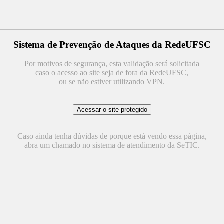
Sistema de Prevenção de Ataques da RedeUFSC
Por motivos de segurança, esta validação será solicitada
caso o acesso ao site seja de fora da RedeUFSC,
ou se não estiver utilizando VPN.
Caso ainda tenha dúvidas de porque está vendo essa página,
abra um chamado no sistema de atendimento da SeTIC.