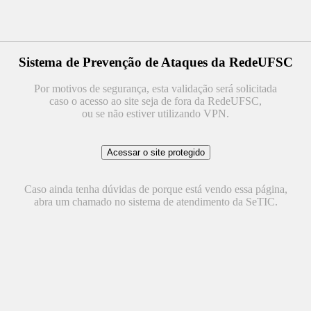
Sistema de Prevenção de Ataques da RedeUFSC
Por motivos de segurança, esta validação será solicitada
caso o acesso ao site seja de fora da RedeUFSC,
ou se não estiver utilizando VPN.
Caso ainda tenha dúvidas de porque está vendo essa página,
abra um chamado no sistema de atendimento da SeTIC.