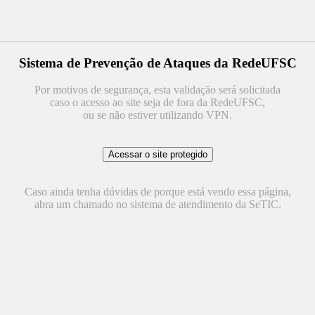
Sistema de Prevenção de Ataques da RedeUFSC
Por motivos de segurança, esta validação será solicitada
caso o acesso ao site seja de fora da RedeUFSC,
ou se não estiver utilizando VPN.
Caso ainda tenha dúvidas de porque está vendo essa página,
abra um chamado no sistema de atendimento da SeTIC.