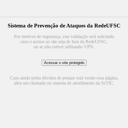
Sistema de Prevenção de Ataques da RedeUFSC
Por motivos de segurança, esta validação será solicitada
caso o acesso ao site seja de fora da RedeUFSC,
ou se não estiver utilizando VPN.
Caso ainda tenha dúvidas de porque está vendo essa página,
abra um chamado no sistema de atendimento da SeTIC.