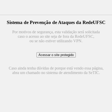
Sistema de Prevenção de Ataques da RedeUFSC
Por motivos de segurança, esta validação será solicitada
caso o acesso ao site seja de fora da RedeUFSC,
ou se não estiver utilizando VPN.
Caso ainda tenha dúvidas de porque está vendo essa página,
abra um chamado no sistema de atendimento da SeTIC.