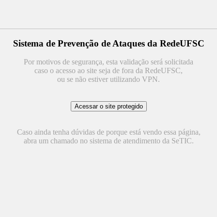
Sistema de Prevenção de Ataques da RedeUFSC
Por motivos de segurança, esta validação será solicitada
caso o acesso ao site seja de fora da RedeUFSC,
ou se não estiver utilizando VPN.
Caso ainda tenha dúvidas de porque está vendo essa página,
abra um chamado no sistema de atendimento da SeTIC.