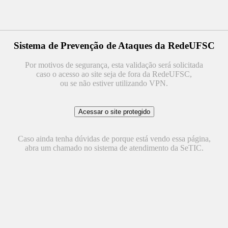
Sistema de Prevenção de Ataques da RedeUFSC
Por motivos de segurança, esta validação será solicitada
caso o acesso ao site seja de fora da RedeUFSC,
ou se não estiver utilizando VPN.
Caso ainda tenha dúvidas de porque está vendo essa página,
abra um chamado no sistema de atendimento da SeTIC.