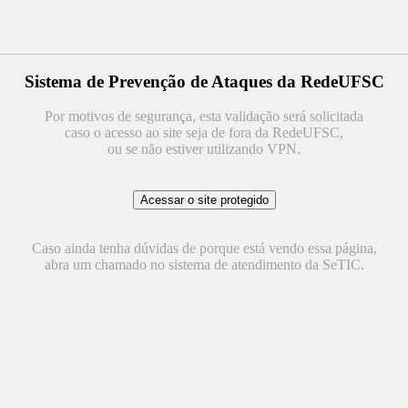
Sistema de Prevenção de Ataques da RedeUFSC
Por motivos de segurança, esta validação será solicitada
caso o acesso ao site seja de fora da RedeUFSC,
ou se não estiver utilizando VPN.
Caso ainda tenha dúvidas de porque está vendo essa página,
abra um chamado no sistema de atendimento da SeTIC.