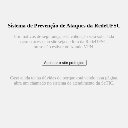
Sistema de Prevenção de Ataques da RedeUFSC
Por motivos de segurança, esta validação será solicitada
caso o acesso ao site seja de fora da RedeUFSC,
ou se não estiver utilizando VPN.
Caso ainda tenha dúvidas de porque está vendo essa página,
abra um chamado no sistema de atendimento da SeTIC.