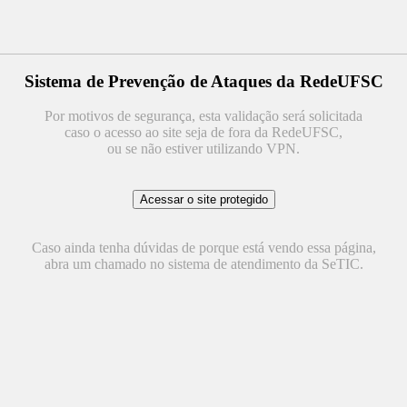
Sistema de Prevenção de Ataques da RedeUFSC
Por motivos de segurança, esta validação será solicitada
caso o acesso ao site seja de fora da RedeUFSC,
ou se não estiver utilizando VPN.
Caso ainda tenha dúvidas de porque está vendo essa página,
abra um chamado no sistema de atendimento da SeTIC.