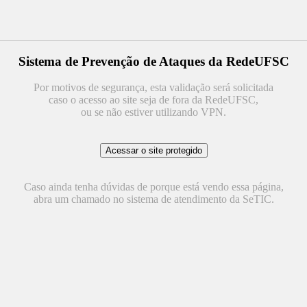
Sistema de Prevenção de Ataques da RedeUFSC
Por motivos de segurança, esta validação será solicitada
caso o acesso ao site seja de fora da RedeUFSC,
ou se não estiver utilizando VPN.
Caso ainda tenha dúvidas de porque está vendo essa página,
abra um chamado no sistema de atendimento da SeTIC.